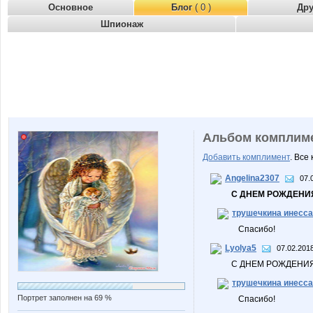
Основное
Блог
( 0 )
Др
Шпионаж
Альбом комплим
Добавить комплимент
. Все
Angelina2307
07.
С ДНЕМ РОЖДЕНИЯ
трушечкина инесса
Спасибо!
Lyolya5
07.02.2018
С ДНЕМ РОЖДЕНИЯ!
трушечкина инесса
Портрет заполнен на 69 %
Спасибо!